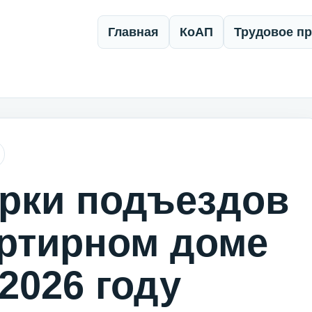
Главная
КоАП
Трудовое п
рки подъездов
артирном доме
 2026 году