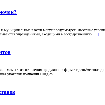
иночек?
е и муниципальные власти могут предусмотреть льготные услов
оказываются учреждениями, входящими в государственную
[…]
нтов
вая – момент изготовления продукции в формате день/месяц/год 
щая упаковки компании Huggies.
ставов