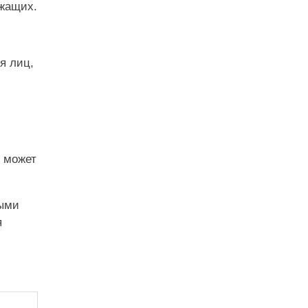
ужащих.
я лиц,
е может
ными
я