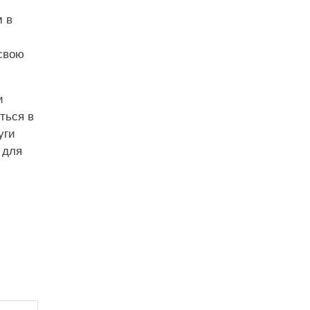
м в
 свою
и
ться в
уги
 для