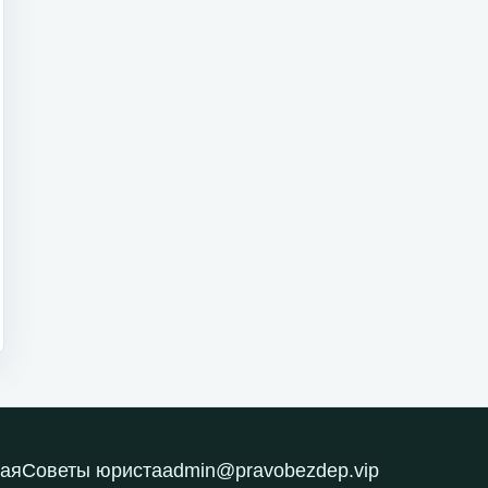
ая
Советы юриста
admin@pravobezdep.vip