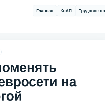
Главная
КоАП
Трудовое п
поменять
евросети на
гой