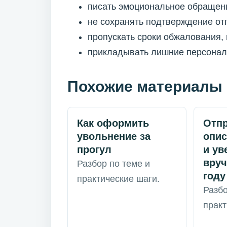
писать эмоциональное обращени
не сохранять подтверждение от
пропускать сроки обжалования,
прикладывать лишние персональ
Похожие материалы
Как оформить
Отпр
увольнение за
опи
прогул
и ув
вруч
Разбор по теме и
году
практические шаги.
Разбо
практ