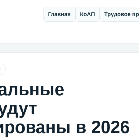
Главная
КоАП
Трудовое п
ы
иальные
удут
ированы в 2026