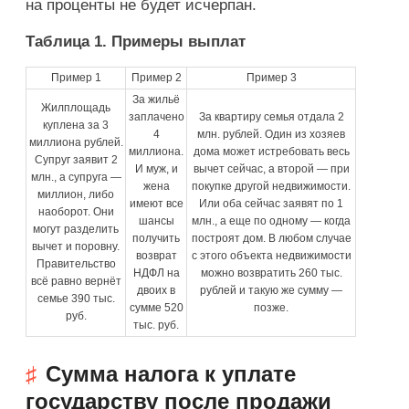
на проценты не будет исчерпан.
Таблица 1. Примеры выплат
Пример 1
Пример 2
Пример 3
За жильё
Жилплощадь
заплачено
За квартиру семья отдала 2
куплена за 3
4
млн. рублей. Один из хозяев
миллиона рублей.
миллиона.
дома может истребовать весь
Супруг заявит 2
И муж, и
вычет сейчас, а второй — при
млн., а супруга —
жена
покупке другой недвижимости.
миллион, либо
имеют все
Или оба сейчас заявят по 1
наоборот. Они
шансы
млн., а еще по одному — когда
могут разделить
получить
построят дом. В любом случае
вычет и поровну.
возврат
с этого объекта недвижимости
Правительство
НДФЛ на
можно возвратить 260 тыс.
всё равно вернёт
двоих в
рублей и такую же сумму —
семье 390 тыс.
сумме 520
позже.
руб.
тыс. руб.
Сумма налога к уплате
государству после продажи