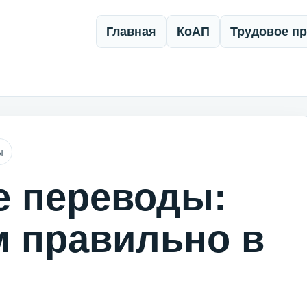
Главная
КоАП
Трудовое п
ы
е переводы:
 правильно в