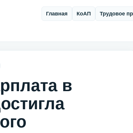
Главная
КоАП
Трудовое п
рплата в
остигла
ого