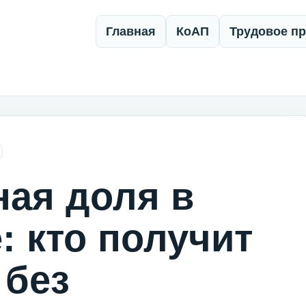
Главная
КоАП
Трудовое п
ная доля в
: кто получит
 без